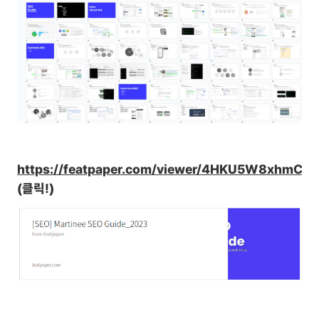
https://featpaper.com/viewer/4HKU5W8xhmCy
(클릭!)