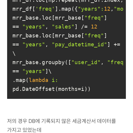
mrr_df[
'freq'
].map({
"years"
:
12
,
"mont
mrr_base.loc[mrr_base[
"freq"
] 
== 
"years"
, 
"sales"
] /= 
12
mrr_base.loc[mrr_base[
"freq"
] 
== 
"years"
, 
"pay_datetime_id"
] += 
mrr_base.groupby([
"user_id"
, 
"freq"
]
== 
"years"
.map(
lambda
i:
pd.DateOffset(months=i)) 
저의 경우 DB에 기록되지 않은 세금계산서 데이터를
가지고 있었는데