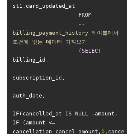
FROM
-- 
billing_payment_history 테이블에서 
조건에 맞는 데이터 가져오기
                    (
SELECT
IF(cancelled_at 
IS
NULL
 ,amount, 
IF (amount 
<=
cancellation_cancel_amount,
0