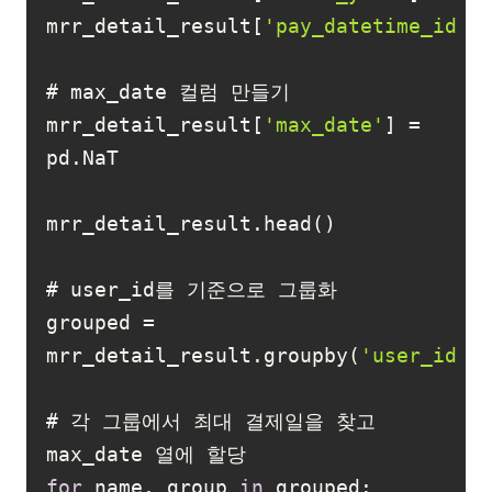
mrr_detail_result[
'pay_datetime_id'
]
mrr_detail_result[
'max_date'
] = 
grouped = 
mrr_detail_result.groupby(
'user_id'
# 각 그룹에서 최대 결제일을 찾고 
for
 name, group 
in