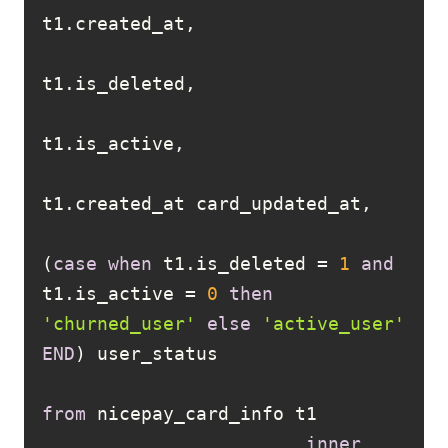
(
case
when
 t1.is_deleted 
=
1
and
t1.is_active 
=
0
then
'churned_user'
else
'active_user'
END
from
inner