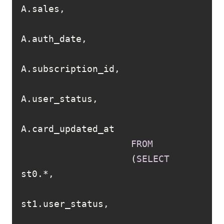
FROM
                    (
SELECT
st0.
*