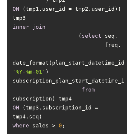
ON
 (tmp1.user_id 
=
 tmp2.user_id)) 
inner
join
                    (
select
date_format(plan_start_datetime_id, 
'%Y-%m-01'
) 
from
ON
 (tmp3.subscription_id 
=
where
 sales 
>
0
;