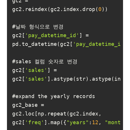
gc2 = 
gc2.reindex(gc2.index.drop(
0
gc2[
'pay_datetime_id'
] = 
pd.to_datetime(gc2[
'pay_datetime_id'
gc2[
'sales'
] = 
gc2[
'sales'
gc2_base = 
gc2.loc[np.repeat(gc2.index, 
gc2[
'freq'
].map({
"years"
:
12
, 
"months