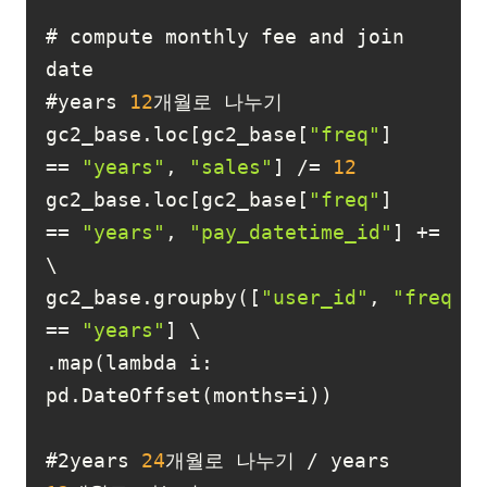
# compute monthly fee and join 
#years 
12
gc2_base.loc[gc2_base[
"freq"
] 
== 
"years"
, 
"sales"
] /= 
12
gc2_base.loc[gc2_base[
"freq"
] 
== 
"years"
, 
"pay_datetime_id"
] += 
gc2_base.groupby([
"user_id"
, 
"freq"
]
== 
"years"
.map(lambda i: 
#2years 
24
개월로 나누기 / years 