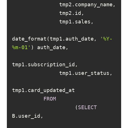
date_format(tmp1.auth_date, 
'%Y-
%m-01'
FROM
                    (
SELECT