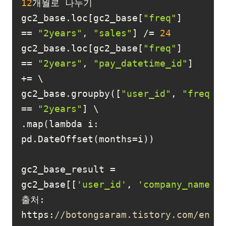
12
gc2_base.loc[gc2_base[
"freq"
] 
== 
"2years"
, 
"sales"
] /= 
24
gc2_base.loc[gc2_base[
"freq"
] 
== 
"2years"
, 
"pay_datetime_id"
] 
gc2_base.groupby([
"user_id"
, 
"freq"
]
== 
"2years"
.map(lambda i: 
gc2_base_result = 
gc2_base[[
'user_id'
, 
'company_name'
,
출처: 
https:
//botongsaram.tistory.com/entr